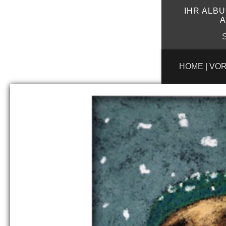
IHR ALB
A
S
HOME
|
VOR